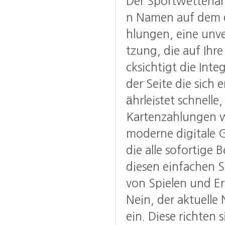
Der Sportwettenan
n Namen auf dem d
hlungen, eine unve
tzung, die auf Ihr
cksichtigt die In
der Seite die sich
ährleistet schnelle
Kartenzahlungen w
moderne digitale G
die alle sofortige
diesen einfachen Sc
von Spielen und E
Nein, der aktuelle
ein. Diese richten 