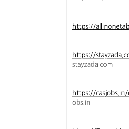
https://allinone
https://stayzada
stayzada.com
https://casjobs.in
obs.in