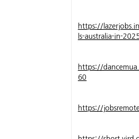
https://lazerjobs.
ls-australia-in-202
https://dancemua
60
https://jobsremot
https://short.vird