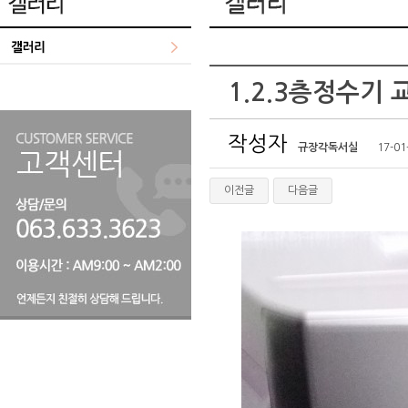
1.2.3층정수기 
작성자
규장각독서실
17-01
이전글
다음글