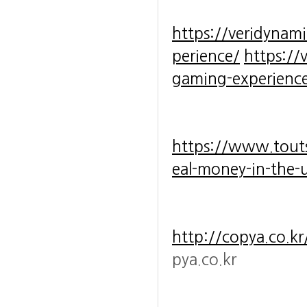
https://veridynam
perience/
https://
gaming-experienc
https://www.touts
eal-money-in-the-
http://copya.co.
pya.co.kr