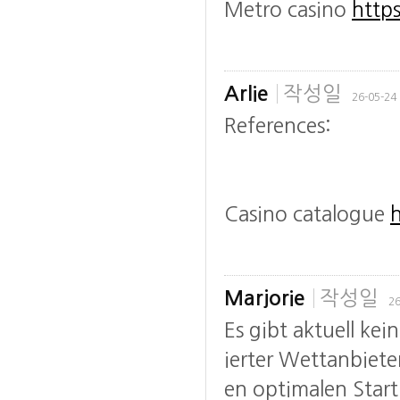
Metro casino
http
작성일
Arlie
26-05-24 
References:
Casino catalogue
작성일
Marjorie
26
Es gibt aktuell ke
ierter Wettanbiet
en optimalen Start