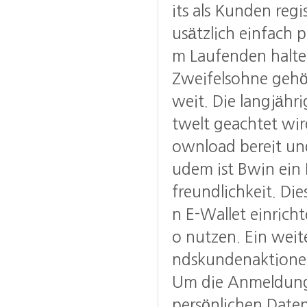
its als Kunden reg
usätzlich einfach 
m Laufenden halte
Zweifelsohne gehö
weit. Die langjähr
twelt geachtet wi
ownload bereit un
udem ist Bwin ein 
freundlichkeit. Die
n E-Wallet einrich
o nutzen. Ein weit
ndskundenaktione
Um die Anmeldung 
persönlichen Date