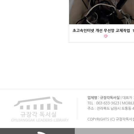
초고속인터넷 개선 무선망 교체작업
업체명 : 규장각독서실
| 대표자 
TEL : 063-633-3623 | MOBIL
주소 : 전라북도 남원시 도통동 4
COPYRIGHTS (C) 규장각독서실 